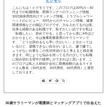
ビグモリ
こんにちは！ビグモリです。このブログは30代の～40
代までの転職情報、肥満ランナーのランニング情報、
30代独身男性向けマッチング情報、ミラブルシャワー
ヘッドのレビュー、30代からのチャレンジ情報、健康
関連情報などの雑記ブログです。力を入れてるのは私
自身も経験のある転職です。恥ずかしい話ですが私は
「転職したい、辞めてやる」と思ってから実に4年ほど
かかりました。今は無事医療業界のサラリーマンで
す。「どうせ辞めるなら早い方がいい」と分かっては
いるけど、退職できない自分がいました。嫌で嫌でし
ょうがない仕事をこの先30年続けると考えると残念過
ぎます。同じような悩みを持ってる方の少しでも転職
に踏み切れる背中の後押しができればと思います。こ
のブログは私と人材紹介会社に勤務経験のあるライタ
ーさん数名（30代女性、30代男性、60代男性）と運営
しております。
36歳サラリーマンが看護師とマッチングアプリで出会えた