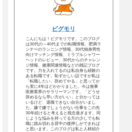
ビグモリ
こんにちは！ビグモリです。このブログ
は30代の～40代までの転職情報、肥満ラ
ンナーのランニング情報、30代独身男性
向けマッチング情報、ミラブルシャワー
ヘッドのレビュー、30代からのチャレン
ジ情報、健康関連情報などの雑記ブログ
です。力を入れてるのは私自身も経験の
ある転職です。恥ずかしい話ですが私は
「転職したい、辞めてやる」と思ってか
ら実に4年ほどかかりました。今は無事
医療業界のサラリーマンです。「どうせ
辞めるなら早い方がいい」と分かっては
いるけど、退職できない自分がいまし
た。嫌で嫌でしょうがない仕事をこの先
30年続けると考えると残念過ぎます。同
じような悩みを持ってる方の少しでも転
職に踏み切れる背中の後押しができれば
と思います。このブログは私と人材紹介