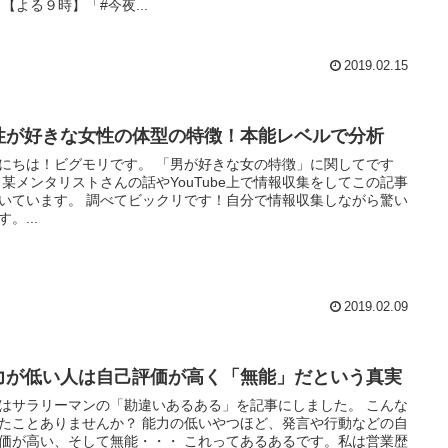
た。 【よる９時】「#今夜...
2019.02.15
性が好きな女性の体型の特徴！本能レベルで分析
は！ビグモリです。 「男が好きな女の特徴」に関してです
の記事
 調べてビックリです！自分で情報収集しながら驚い
。...
2019.02.09
力が低い人は自己評価が高く「無能」だという真実
はサラリーマンの「勘違いあるある」を記事にしました。 こんな
ありませんか？ 能力の低いやつほど、発言や行動などの自
高い、そして無能・・・ これってあるあるです。私は営業歴