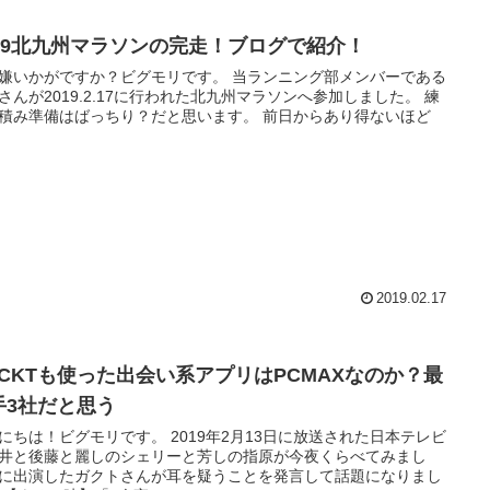
019北九州マラソンの完走！ブログで紹介！
いかがですか？ビグモリです。 当ランニング部メンバーである
さんが2019.2.17に行われた北九州マラソンへ参加しました。 練
み準備はばっちり？だと思います。 前日からあり得ないほど
2019.02.17
ACKTも使った出会い系アプリはPCMAXなのか？最
手3社だと思う
！ビグモリです。 2019年2月13日に放送された日本テレビ
井と後藤と麗しのシェリーと芳しの指原が今夜くらべてみまし
に出演したガクトさんが耳を疑うことを発言して話題になりまし