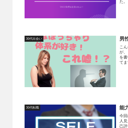
男
30代出会い
こんにち
が、 某メンタリストさんの話やYouTube上で情報収集をしてこ
を書いています。
てます
能
30代転職
今回
人見たこと
己評価が