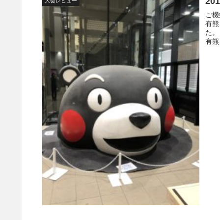
2
大会レビュー
ご機嫌
有熊
た。 練習はほとんどしなくてもサブフォーは達成できると自信
有熊