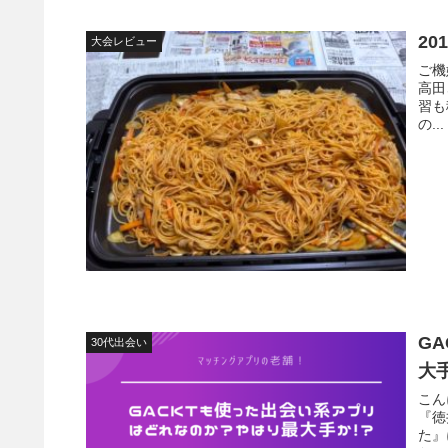
2
大会レビュー
ご機嫌
高田
習も積
の...
G
30代出会い
大
こんにちは
『徳
た』