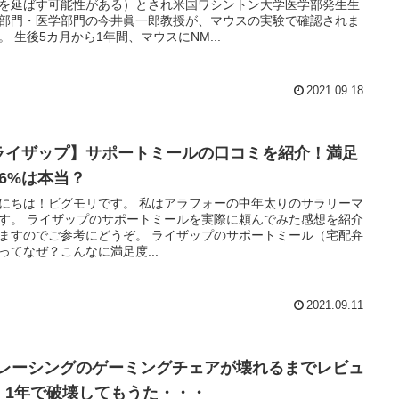
を延ばす可能性がある）とされ米国ワシントン大学医学部発生生
部門・医学部門の今井眞一郎教授が、マウスの実験で確認されま
した。 生後5カ月から1年間、マウスにNM...
2021.09.18
ライザップ】サポートミールの口コミを紹介！満足
96%は本当？
！ビグモリです。 私はアラフォーの中年太りのサラリーマ
ミールを実際に頼んでみた感想を紹介
のでご参考にどうぞ。 ライザップのサポートミール（宅配弁
ってなぜ？こんなに満足度...
2021.09.11
Tレーシングのゲーミングチェアが壊れるまでレビュ
！1年で破壊してもうた・・・