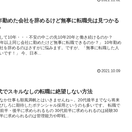
2021.11.02
0年勤めた会社を辞めるけど無事に転職先は見つかる
？
して10年・・・不安の中この先10年20年と働き続けるのか？
0年以上同じ会社に勤めたけど無事に転職できるのか？」 10年勤め
社を辞めるのはさすがに悩みます。ですが、「無事に転職した人
は多いです！」 今、日本...
2021.10.09
0代でスキルなしの転職に絶望しない方法
なか仕事も順風満帆とはいきませんね～。20代後半までなら将来
びしろに期待したポテンシャル採用というのも多いです。 転職で
代前半・後半に求められるもの 30代前半に求められるのは経験30
半に求められるのは管理能力や即戦...