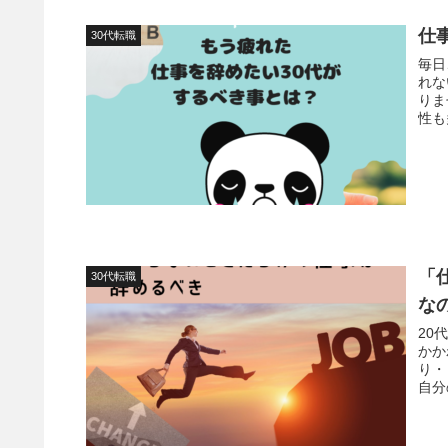
仕
30代転職
毎日
れな
りません。 今の仕事に見切
「
30代転職
な
20
かか
り・・・ 思い切って転職すべき
自分