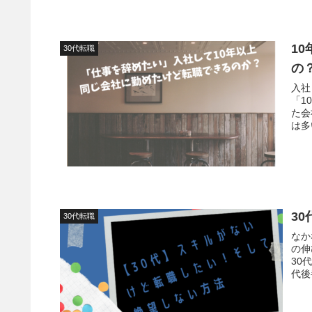
1
30代転職
の
入社
「1
た会
3
30代転職
なか
の伸
30
代後