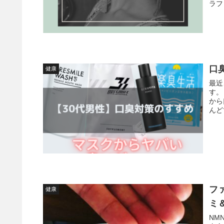
ラフ
口
健康
最近
す。 口が臭いという本人の自覚は低く、旦那さんの口臭が臭い
から
フ
健康
ミ
NM