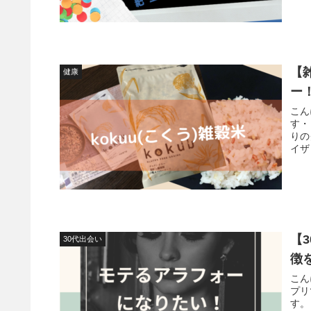
【
健康
ー
こんにち
す・・・・ ということで
りの
イザ
【
30代出会い
徴
こんにちは
プリ
す。 20代～30代前半までは、合コンや飲み会の誘いがあったの