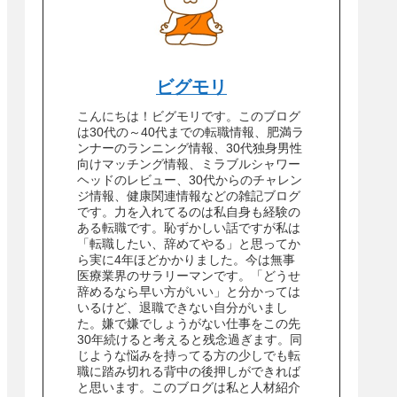
ビグモリ
こんにちは！ビグモリです。このブログ
は30代の～40代までの転職情報、肥満ラ
ンナーのランニング情報、30代独身男性
向けマッチング情報、ミラブルシャワー
ヘッドのレビュー、30代からのチャレン
ジ情報、健康関連情報などの雑記ブログ
です。力を入れてるのは私自身も経験の
ある転職です。恥ずかしい話ですが私は
「転職したい、辞めてやる」と思ってか
ら実に4年ほどかかりました。今は無事
医療業界のサラリーマンです。「どうせ
辞めるなら早い方がいい」と分かっては
いるけど、退職できない自分がいまし
た。嫌で嫌でしょうがない仕事をこの先
30年続けると考えると残念過ぎます。同
じような悩みを持ってる方の少しでも転
職に踏み切れる背中の後押しができれば
と思います。このブログは私と人材紹介