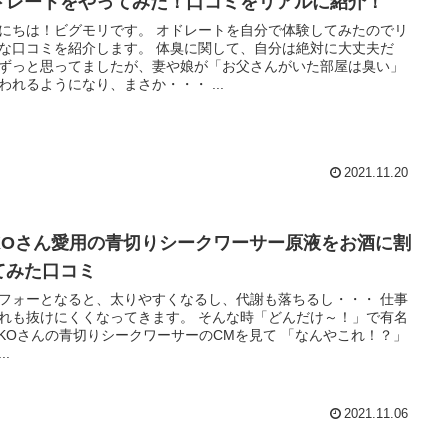
ドレートをやってみた！口コミをリアルに紹介！
！ビグモリです。 オドレートを自分で体験してみたのでリ
コミを紹介します。 体臭に関して、自分は絶対に大丈夫だ
ずっと思ってましたが、妻や娘が「お父さんがいた部屋は臭い」
と言われるようになり、まさか・・・ ...
2021.11.20
KKOさん愛用の青切りシークワーサー原液をお酒に割
てみた口コミ
フォーとなると、太りやすくなるし、代謝も落ちるし・・・ 仕事
抜けにくくなってきます。 そんな時「どんだけ～！」で有名
KOさんの青切りシークワーサーのCMを見て 「なんやこれ！？」
..
2021.11.06