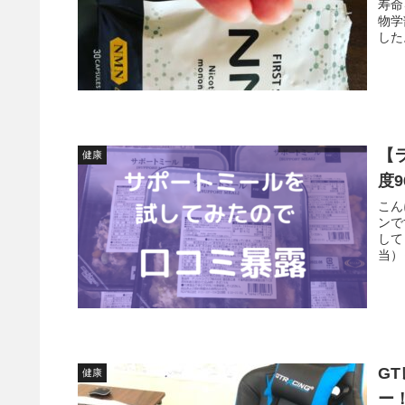
寿命
物学
【
健康
度
こんにちは
ンです。 ライザップのサポート
してます
当）
G
健康
ー