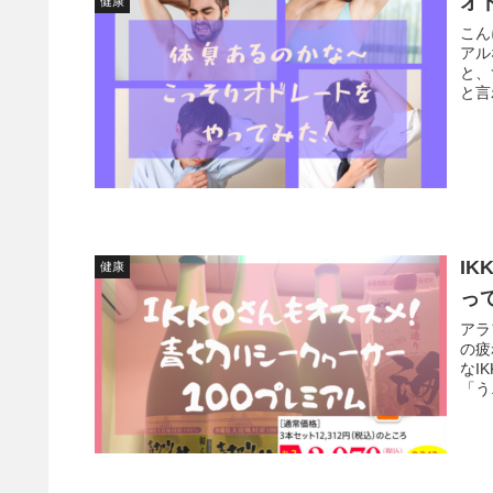
オ
健康
こんにちは
アルな口
と、
I
健康
っ
アラ
の疲れも
なIK
「う.