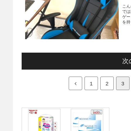
こんにちは
では腰や
ゲー
次
1
2
3