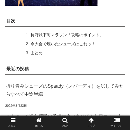
目次
長府城下町マラソン「攻略のポイント」
今大会で履いたシューズはこれっ！
まとめ
最近の投稿
折り畳みシューズのSpaady（スパーディ）を試してみた
らすべて中途半端
2022年8月23日
こんにゃく米を肥満の子供に食べさせてみた口コミ！本
当にカロリー50%減なのか不安になる美味さ
メニュー
ホーム
検索
トップ
サイドバー