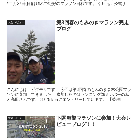
年1月27日(日)は晴れで絶好のマラソン日和です。 引用元：公式サイ
ト コースの高低差...
第3回春のもみのきマラソン完走
大会レビュー
ブログ
こんにちは！ビグモリです。 今回は第3回春のもみのき森林公園マラ
ソンに参加してきました。 参加したのはランニング部メンバーの私
と高田さんです。 30.75ｋｍにエントリーしています。 【競種目】
30...
下関海響マラソンに参加！大会レ
大会レビュー
ビューブログ！！